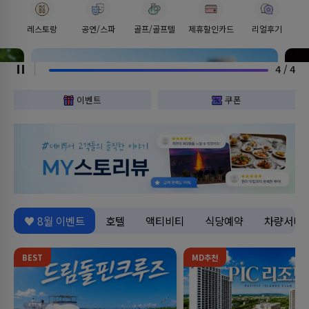
츠바키
레스토랑
공연/스파
골프/골프텔
제휴할인카드
리얼후기
카레라쇼
1
/
4
이벤트
쿠폰
♥ 8월 이벤트
호텔
액티비티
식당예약
차량서비
BEST
MD추천