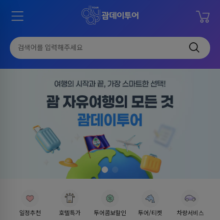
BEST
추천검색어
돌핀
PIC
별빛네컷
골프
매직쇼
시내관광
공항픽업
남부투어
일정추천
호텔특가
투어콤보할인
투어/티켓
차량서비스
파인이스트