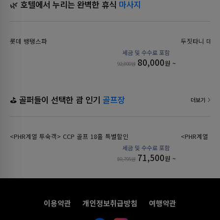
🌿 호텔에서 누리는 완벽한 휴식
마사지
롯데 뱅탱스파
두짓타니 데바
80,000
원 ~
92,800원
⛳ 골퍼들이 선택한 괌 인기
골프장
더보기
<PHR계열 투숙객> CCP 골프 18홀 특별할인
<PHR계열 호
71,500
원 ~
80,795원
이용약관
개인정보취급방침
여행약관