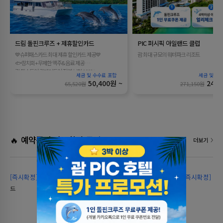
드림 돌핀크루즈 + 제휴할인카드
PIC 퍼시픽 아일랜드 클럽
💙슈퍼패스카드 최대 제휴 할인카드 제공💙
괌 최대 규모의 워터파크 리조트
🐟참치회+무제한 맥주&음료 제공
괌 필수투어 괌데이투어 직영 보험 100% 💼
50,400원 ~
246,
65,520원
271,150원
🔥 예약즉시 바로확정
투어
더보기
[즉시확정]
[🚍새벽 공항픽업 포함] 드림돌핀크루즈+제휴할인카
[즉시확정]
타오
드
63,400
원 ~
74,812원