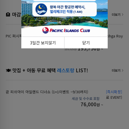
🏨 마감임박! 4박시 1박 무료
호텔
더보기
PIC 퍼시픽 아일랜드 클럽
Rihga Roya
3일간 보지않기
닫기
195,750
원 ~
215,325원
🍽️ 맛집 + 아동 무료 혜택
레스토랑
LIST!
더보기
괌 피쉬아이 아일랜드 디너쇼 (1+1이벤트 ~9/30까지)
[즉시확정]
별빛
료 EVENT)
76,000
원 ~